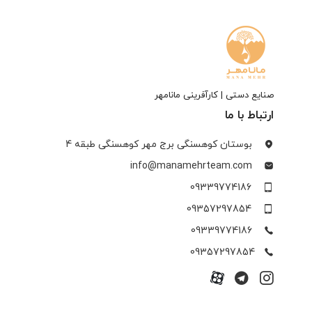
صنایع دستی | کارآفرینی مانامهر
ارتباط با ما
بوستان کوهسنگی برج مهر کوهسنگی طبقه 4
info@manamehrteam.com
09339774186
09357297854
09339774186
09357297854