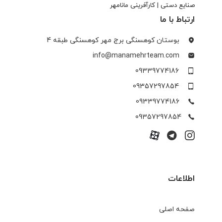
صنایع دستی | کارآفرینی مانامهر
ارتباط با ما
بوستان کوهسنگی برج مهر کوهسنگی طبقه 4
info@manamehrteam.com
09339774186
09357297854
09339774186
09357297854
اطلاعات
صفحه اصلی