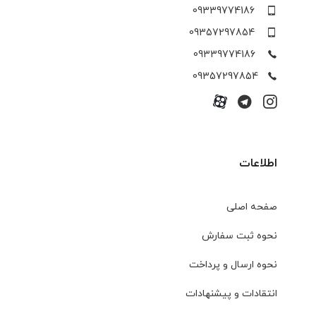
09339774186
09357297854
09339774186
09357297854
اطلاعات
صفحه اصلی
نحوه ثبت سفارش
نحوه ارسال و پرداخت
انتقادات و پیشنهادات